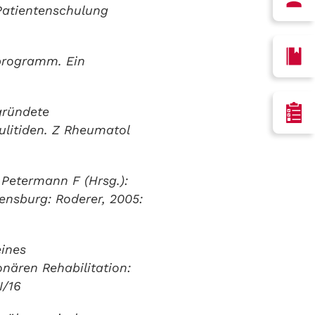
 Patientenschulung
sprogramm. Ein
gründete
ulitiden. Z Rheumatol
Petermann F (Hrsg.):
ensburg: Roderer, 2005:
eines
nären Rehabilitation:
I/16