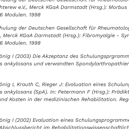
terew e.V., Merck KGaA Darmstadt (Hrsg.): Morbus 
6 Modulen. 1998
schulung der Deutschen Gesellschaft für Rheumatol
, Merck KGaA Darmstadt (Hrsg.): Fibromyalgie - Sy
6 Modulen. 1998
König I (2003) Die Akzeptanz des Schulungsprgramm
is ankylosans und verwandten Spondylarthropathien
önig I, Krauth C, Rieger J: Evaluation eines Schulu
s ankylosans (SpA). In: Petermann F (Hrsg.): Prädikt
nd Kosten in der medizinischen Rehabilitation. Reg
önig I (2002) Evaluation eines Schulungsprogramme
 Abschlussbericht im Rehabilitationswissenschaftl