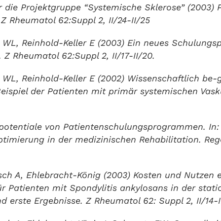
ür die Projektgruppe “Systemische Sklerose” (2003)
Z Rheumatol 62:Suppl 2, II/24-II/25
s WL, Reinhold-Keller E (2003) Ein neues Schulung
. Z Rheumatol 62:Suppl 2, II/17-II/20.
s WL, Reinhold-Keller E (2002) Wissenschaftlich be-
ispiel der Patienten mit primär systemischen Vask
potentiale von Patientenschulungsprogrammen. In: 
ptimierung in der medizinischen Rehabilitation. Reg
isch A, Ehlebracht-König (2003) Kosten und Nutzen 
Patienten mit Spondylitis ankylosans in der statio
 erste Ergebnisse. Z Rheumatol 62: Suppl 2, II/14-I