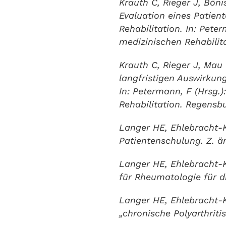
Krauth C, Rieger J, Bön
Evaluation eines Patien
Rehabilitation. In: Pete
medizinischen Rehabilit
Krauth C, Rieger J, Ma
langfristigen Auswirkun
In: Petermann, F (Hrsg.
Rehabilitation. Regensb
Langer HE, Ehlebracht-K
Patientenschulung. Z. ärz
Langer HE, Ehlebracht-K
für Rheumatologie für 
Langer HE, Ehlebracht-K
„chronische Polyarthrit