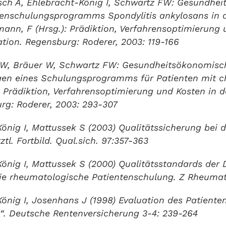
isch A, Ehlebracht-König I, Schwartz FW: Gesundhe
tenschulungsprogramms Spondylitis ankylosans in d
rmann, F (Hrsg.): Prädiktion, Verfahrensoptimierung 
ation. Regensburg: Roderer, 2003: 119-166
u W, Bräuer W, Schwartz FW: Gesundheitsökonomisc
gen eines Schulungsprogramms für Patienten mit chr
): Prädiktion, Verfahrensoptimierung und Kosten in 
urg: Roderer, 2003: 293-307
önig I, Mattussek S (2003) Qualitätssicherung bei
tl. Fortbild. Qual.sich. 97:357-363
önig I, Mattussek S (2000) Qualitätsstandards der 
die rheumatologische Patientenschulung. Z Rheumat
önig I, Josenhans J (1998) Evaluation des Patient
is“. Deutsche Rentenversicherung 3-4: 239-264