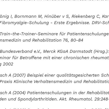
önig I, Bornmann M, Hinüber v S, Riekenberg C, Ka
 Fibromyalgie-Schulung - Erste Ergebnisse. DRV-Schr
Train-the-Trainer-Seminare für Patientenschulunge
ensmedizin und Rehabilitation 76, 80-84
undesverband e.V., Merck KGaA Darmstadt (Hrsg.):
inar für Betroffene mit einer chronischen rheuma
g 2002
sch A (2007) Beispiel einer qualitätsgesicherten Sc
Praxis Klinische Verhaltensmedizin und Rehabilitati
isch A (2004) Patientenschulungen in der Rehabilita
iden und Spondylarthritiden. Akt. Rheumatol. 29:248