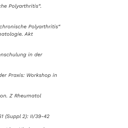
e Polyarthritis“.
hronische Polyarthritis“
atologie. Akt
enschulung in der
der Praxis: Workshop in
ion. Z Rheumatol
 (Suppl 2): II/39-42