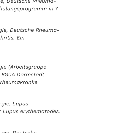
gie, Deutsche Rheuma-
chulungsprogramm in 7
ogie, Deutsche Rheuma-
ritis. Ein
gie (Arbeitsgruppe
k KGaA Darmstadt
r rheumakranke
-gie, Lupus
): Lupus erythematodes.
-gie, Deutsche