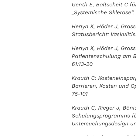
Genth E, Baltscheit C f
„Systemische Sklerose“. 
Herlyn K, Höder J, Gros
Statusbericht: Vaskulitis
Herlyn K, Höder J, Gros
Patientenschulung am Be
61:13-20
Krauth C: Kosteneinspar
Barrieren, Kosten und O
75-101
Krauth C, Rieger J, Bön
Schulungsprogramms für 
Untersuchungsdesign und