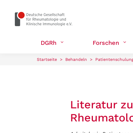
zum Seiteninhalt springen
DGRh
Forschen
Startseite
>
Behandeln
>
Patientenschulun
Literatur z
Rheumatolo