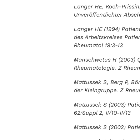
Langer HE, Koch-Prissing
Unveröffentlichter Absch
Langer HE (1994) Patien
des Arbeitskreises Pati
Rheumatol 19:3-13
Manschwetus H (2003) Qu
Rheumatologie. Z Rheumat
Mattussek S, Berg P, Bö
der Kleingruppe. Z Rheum
Mattussek S (2003) Pati
62:Suppl 2, II/10-II/13
Mattussek S (2002) Pati