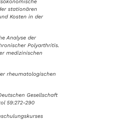
itsökonomische
er stationären
und Kosten in der
he Analyse der
onischer Polyarthritis.
der medizinischen
 der rheumatologischen
Deutschen Gesellschaft
ol 59:272-290
enschulungskurses