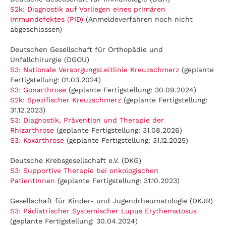
S2k: Diagnostik auf Vorliegen eines primären
Immundefektes (PID)
(Anmeldeverfahren noch nicht
abgeschlossen)
Deutschen Gesellschaft für Orthopädie und
Unfallchirurgie (DGOU)
S3: Nationale VersorgungsLeitlinie Kreuzschmerz
(geplante
Fertigstellung: 01.03.2024)
S3: Gonarthrose
(geplante Fertigstellung: 30.09.2024)
S2k: Spezifischer Kreuzschmerz
(geplante Fertigstellung:
31.12.2023)
S3: Diagnostik, Prävention und Therapie der
Rhizarthrose
(geplante Fertigstellung: 31.08.2026)
S3: Koxarthrose
(geplante Fertigstellung: 31.12.2025)
Deutsche Krebsgesellschaft e.V. (DKG)
S3: Supportive Therapie bei onkologischen
PatientInnen
(geplante Fertigstellung: 31.10.2023)
Gesellschaft für Kinder- und Jugendrheumatologie (DKJR)
S3: Pädiatrischer Systemischer Lupus Erythematosus
(geplante Fertigstellung: 30.04.2024)