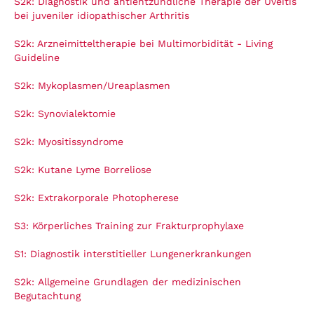
S2k: Diagnostik und antientzündliche Therapie der Uveitis
bei juveniler idiopathischer Arthritis
S2k: Arzneimitteltherapie bei Multimorbidität - Living
Guideline
S2k: Mykoplasmen/Ureaplasmen
S2k: Synovialektomie
S2k: Myositissyndrome
S2k: Kutane Lyme Borreliose
S2k: Extrakorporale Photopherese
S3: Körperliches Training zur Frakturprophylaxe
S1: Diagnostik interstitieller Lungenerkrankungen
S2k: Allgemeine Grundlagen der medizinischen
Begutachtung