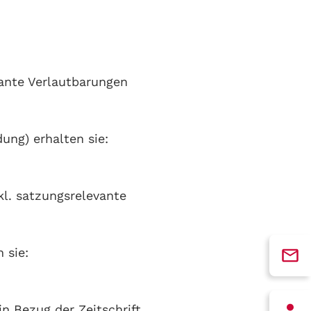
vante Verlautbarungen
ung) erhalten sie:
kl. satzungsrelevante
 sie:
n Bezug der Zeitschrift,