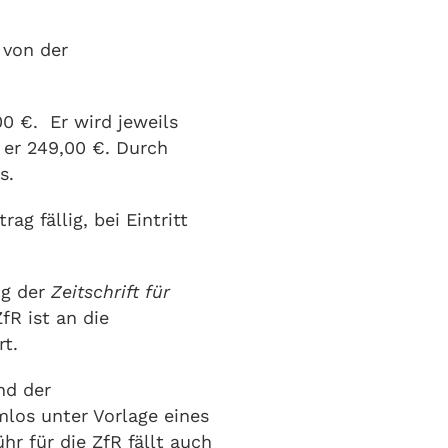
 von der
00 €. Er wird jeweils
 er 249,00 €. Durch
s.
ag fällig, bei Eintritt
ug der
Zeitschrift für
ZfR ist an die
t.
nd der
mlos unter Vorlage eines
r für die ZfR fällt auch