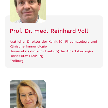
Prof. Dr. med. Reinhard Voll
Ärztlicher Direktor der Klinik für Rheumatologie und
Klinische Immunologie
Universitätsklinikum Freiburg der Albert-Ludwigs-
Universität Freiburg
Freiburg