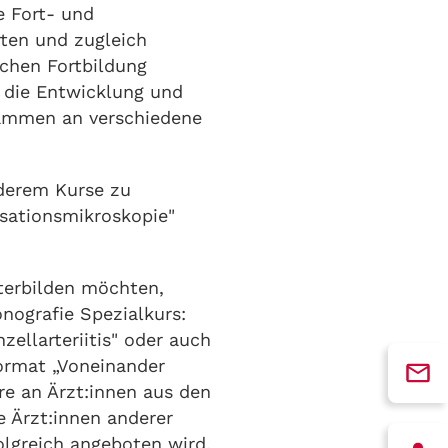
e Fort- und
rten und zugleich
schen Fortbildung
t die Entwicklung und
rammen an verschiedene
nderem Kurse zu
isationsmikroskopie"
iterbilden möchten,
nografie Spezialkurs:
ellarteriitis" oder auch
ormat „Voneinander
re an Ärzt:innen aus den
e Ärzt:innen anderer
olgreich angeboten wird,