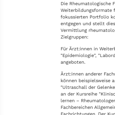
Die Rheumatologische Fo
Weiterbildungsformate f
fokussierten Portfolio 
entgegen und stellt die
Vermittlung rheumatolo
Zielgruppen:
Für Ärzt:innen in Weit
"Epidemiologie", "Labor
angeboten.
Ärzt:innen anderer Fach
können beispielsweise a
"Ultraschall der Gelenk
an der Kursreihe "Klini
lernen – Rheumatologen 
Fachbereichen Allgemein
Fachrichtungen. Der Kurs