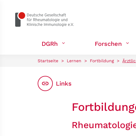
zum Seiteninhalt springen
DGRh
Forschen
Startseite
>
Lernen
>
Fortbildung
>
Ärztli
Links
Fortbildun
Rheumatologi