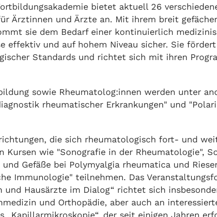
rtbildungsakademie bietet aktuell 26 verschieden
ür Ärztinnen und Ärzte an. Mit ihrem breit gefäche
kommt sie dem Bedarf einer kontinuierlich medizini
se effektiv und auf hohem Niveau sicher. Sie förder
gischer Standards und richtet sich mit ihren Prog
erbildung sowie Rheumatolog:innen werden unter a
diagnostik rheumatischer Erkrankungen" und "Polar
richtungen, die sich rheumatologisch fort- und we
n Kursen wie "Sonografie in der Rheumatologie", So
e und Gefäße bei Polymyalgia rheumatica und Riesenz
sche Immunologie" teilnehmen. Das Veranstaltungsf
und Hausärzte im Dialog“ richtet sich insbesonde
medizin und Orthopädie, aber auch an interessiert
 „Kapillarmikroskopie“, der seit einigen Jahren erf