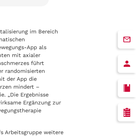
italisierung im Bereich
matischen
Bewegungs-App als
ten mit axialer
nschmerzes führt
er randomisierten
mit der App die
erzen mindert –
e. „Die Ergebnisse
 wirksame Ergänzung zur
wegungstherapie
s Arbeitsgruppe weitere