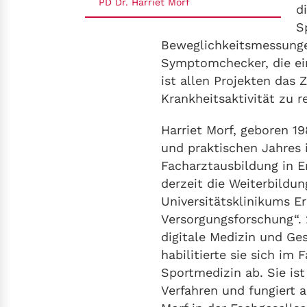
PD Dr. Harriet Morf
d
S
Beweglichkeitsmessung
Symptomchecker, die ei
ist allen Projekten das
Krankheitsaktivität zu r
Harriet Morf, geboren 1
und praktischen Jahres 
Facharztausbildung in Er
derzeit die Weiterbildu
Universitätsklinikums Er
Versorgungsforschung“. 
digitale Medizin und Ge
habilitierte sie sich im
Sportmedizin ab. Sie is
Verfahren und fungiert a