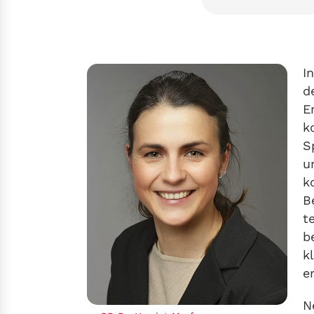
I
d
E
k
S
u
k
B
t
b
k
e
N