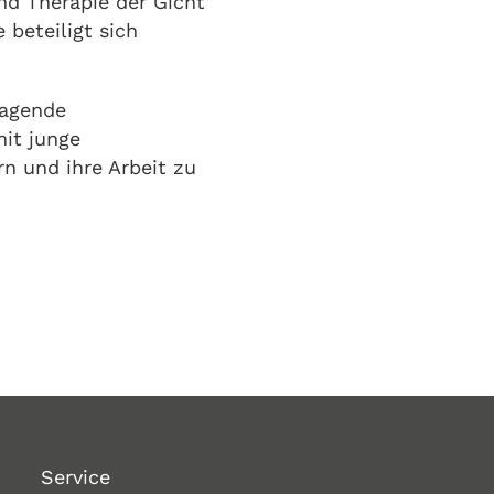
und Therapie der Gicht“
beteiligt sich
ragende
mit junge
n und ihre Arbeit zu
Service