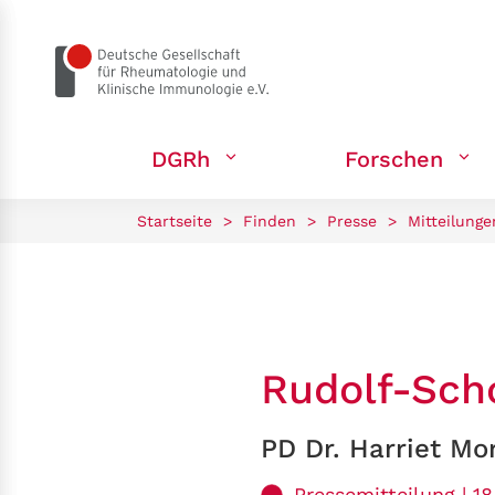
zum Seiteninhalt springen
DGRh
Forschen
Startseite
>
Finden
>
Presse
>
Mitteilunge
Rudolf-Sch
PD Dr. Harriet Mo
Pressemitteilung | 1