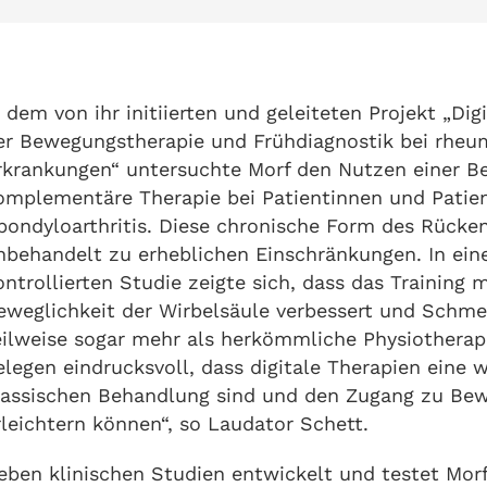
n dem von ihr initiierten und geleiteten Projekt „Dig
er Bewegungstherapie und Frühdiagnostik bei rheu
rkrankungen“ untersuchte Morf den Nutzen einer 
omplementäre Therapie bei Patientinnen und Patien
pondyloarthritis. Diese chronische Form des Rücke
nbehandelt zu erheblichen Einschränkungen. In ein
ontrollierten Studie zeigte sich, dass das Training 
eweglichkeit der Wirbelsäule verbessert und Schm
eilweise sogar mehr als herkömmliche Physiotherapi
elegen eindrucksvoll, dass digitale Therapien eine
lassischen Behandlung sind und den Zugang zu Be
rleichtern können“, so Laudator Schett.
eben klinischen Studien entwickelt und testet Morf