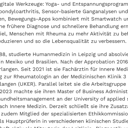
igitale Werkzeuge: Yoga- und Entspannungsprogram
pondyloarthritis, Sensor-basierte Ganganalysen und
en, Bewegungs-Apps kombiniert mit Smartwatch u
ne frühere Diagnose und schnellere Behandlung e
 Ziel, Menschen mit Rheuma zu mehr Aktivität zu be
eduzieren und so die Lebensqualität zu verbessern.
988, studierte Humanmedizin in Leipzig und absolvie
in Mexiko und Brasilien. Nach der Approbation 2016
langen. Seit 2021 ist sie Fachärztin für Innere Medi
ng zur Rheumatologin an der Medizinischen Klinik 3
langen (UKER). Parallel leitet sie die Arbeitsgruppe
2023 machte sie ihren Master of Business Administ
sundheitsmanagement an der University of applied 
 Fach Innere Medizin. Derzeit schließt sie ihre Zusa
t zudem Mitglied der spezialisierten Ethikkommissi
ls Hauptprüferin in verschiedenen klinischen Studi