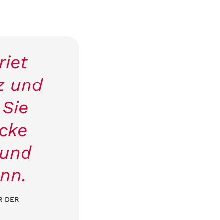
riet
z und
 Sie
ücke
 und
nn.
R DER