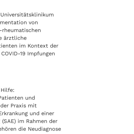
niversitätsklinikum
kumentation von
h-rheumatischen
e ärztliche
ienten im Kontext der
r COVID-19 Impfungen
 Hilfe:
 Patienten und
oder Praxis mit
Erkrankung und einer
 (SAE) im Rahmen der
ehören die Neudiagnose