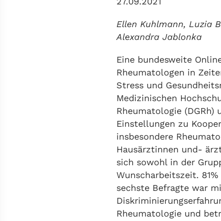
27.09.2021
Ellen Kuhlmann, Luzia B
Alexandra Jablonka
Eine bundesweite Onlin
Rheumatologen in Zeite
Stress und Gesundheitsr
Medizinischen Hochschu
Rheumatologie (DGRh) un
Einstellungen zu Kooper
insbesondere Rheumatol
Hausärztinnen und- ärzt
sich sowohl in der Grup
Wunscharbeitszeit. 81% 
sechste Befragte war mi
Diskriminierungserfahru
Rheumatologie und betra