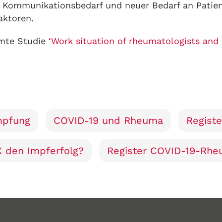
er Kommunikationsbedarf und neuer Bedarf an Pati
aktoren.
amte Studie
‘Work situation of rheumatologists and 
mpfung
COVID-19 und Rheuma
Regist
X den Impferfolg?
Register COVID-19-Rh