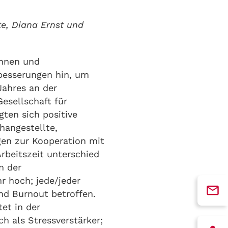
te, Diana Ernst und
innen und
besserungen hin, um
Jahres an der
esellschaft für
ten sich positive
hangestellte,
gen zur Kooperation mit
rbeitszeit unterschied
n der
r hoch; jede/jeder
nd Burnout betroffen.
et in der
h als Stressverstärker;