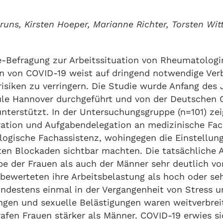
runs, Kirsten Hoeper, Marianne Richter, Torsten Wit
e-Befragung zur Arbeitssituation von Rheumatolog
n von COVID-19 weist auf dringend notwendige Ver
isiken zu verringern. Die Studie wurde Anfang des 
le Hannover durchgeführt und von der Deutschen G
terstützt. In der Untersuchungsgruppe (n=101) zeig
ation und Aufgabendelegation an medizinische Fac
ogische Fachassistenz, wohingegen die Einstellun
en Blockaden sichtbar machten. Die tatsächliche A
pe der Frauen als auch der Männer sehr deutlich vo
bewerteten ihre Arbeitsbelastung als hoch oder seh
ndestens einmal in der Vergangenheit von Stress u
ngen und sexuelle Belästigungen waren weitverbreit
fen Frauen stärker als Männer. COVID-19 erwies sic