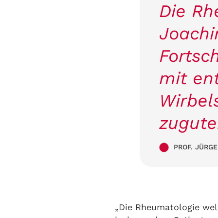
Die Rh
Joachi
Fortsch
mit en
Wirbel
zugut
PROF. JÜRG
„Die Rheumatologie welt