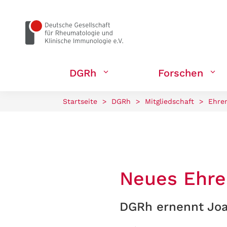
zum Seiteninhalt springen
DGRh
Forschen
Startseite
>
DGRh
>
Mitgliedschaft
>
Ehren
Neues Ehre
DGRh ernennt Joa