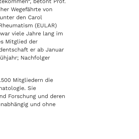
tekommen“, betont Prof.
cher Wegefährte von
runter den Carol
t Rheumatism (EULAR)
war viele Jahre lang im
s Mitglied der
identschaft er ab Januar
ühjahr; Nachfolger
.500 Mitgliedern die
atologie. Sie
und Forschung und deren
 unabhängig und ohne