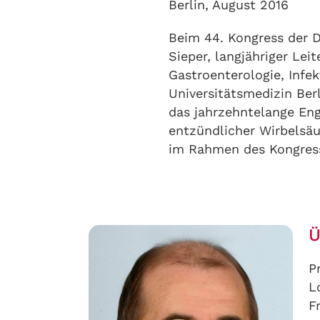
Berlin, August 2016
Beim 44. Kongress der D
Sieper, langjähriger Lei
Gastroenterologie, Infe
Universitätsmedizin Ber
das jahrzehntelange Eng
entzündlicher Wirbelsäu
im Rahmen des Kongress
Ü
P
L
F