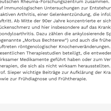
eutschen Rheuma-Forschungszentrum zusammen. Z
uf immunologischen Untersuchungen zur Entstehun
eaktiven Arthritis, einer Gelenkentzündung, die infol
uftritt. Ab Mitte der 90er Jahre konzentrierte er si
ückenschmerz und hier insbesondere auf das Krankh
pondyloarthritis. Dazu zählen die ankylosierende Sp
ogenannte „Morbus Bechterew“) und auch die früh
uftreten röntgenologischer Knochenveränderungen. 
esentlichen Therapiestudien beteiligt, die entwede
irksamer Medikamente geführt haben oder zum Ver
herapien, die sich als nicht wirksam herausstellten.
rof. Sieper wichtige Beiträge zur Aufklärung der K
owie zur Frühdiagnose und Frühtherapie.