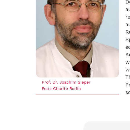
D
a
r
a
R
S
s
A
w
w
T
Prof. Dr. Joachim Sieper
P
Foto: Charité Berlin
s