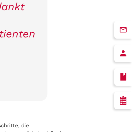
dankt
tienten
hritte, die