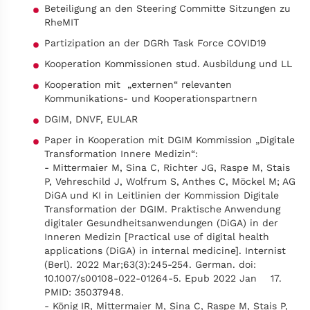
Beteiligung an den Steering Committe Sitzungen zu
RheMIT
Partizipation an der DGRh Task Force COVID19
Kooperation Kommissionen stud. Ausbildung und LL
Kooperation mit „externen“ relevanten
Kommunikations- und Kooperationspartnern
DGIM, DNVF, EULAR
Paper in Kooperation mit DGIM Kommission „Digitale
Transformation Innere Medizin“:
- Mittermaier M, Sina C, Richter JG, Raspe M, Stais
P, Vehreschild J, Wolfrum S, Anthes C, Möckel M; AG
DiGA und KI in Leitlinien der Kommission Digitale
Transformation der DGIM. Praktische Anwendung
digitaler Gesundheitsanwendungen (DiGA) in der
Inneren Medizin [Practical use of digital health
applications (DiGA) in internal medicine]. Internist
(Berl). 2022 Mar;63(3):245-254. German. doi:
10.1007/s00108-022-01264-5. Epub 2022 Jan 17.
PMID: 35037948.
- König IR, Mittermaier M, Sina C, Raspe M, Stais P,