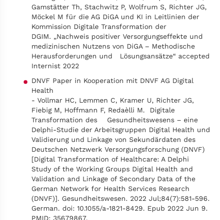
Gamstätter Th, Stachwitz P, Wolfrum S, Richter JG,
Möckel M für die AG DiGA und KI in Leitlinien der
Kommission Digitale Transformation der
DGIM. „Nachweis positiver Versorgungseffekte und
medizinischen Nutzens von DiGA – Methodische
Herausforderungen und Lösungsansätze“ accepted
Internist 2022
DNVF Paper in Kooperation mit DNVF AG Digital
Health
- Vollmar HC, Lemmen C, Kramer U, Richter JG,
Fiebig M, Hoffmann F, Redaèlli M. Digitale
Transformation des Gesundheitswesens – eine
Delphi-Studie der Arbeitsgruppen Digital Health und
Validierung und Linkage von Sekundärdaten des
Deutschen Netzwerk Versorgungsforschung (DNVF)
[Digital Transformation of Healthcare: A Delphi
Study of the Working Groups Digital Health and
Validation and Linkage of Secondary Data of the
German Network for Health Services Research
(DNVF)]. Gesundheitswesen. 2022 Jul;84(7):581-596.
German. doi: 10.1055/a-1821-8429. Epub 2022 Jun 9.
PMID: 35679867.