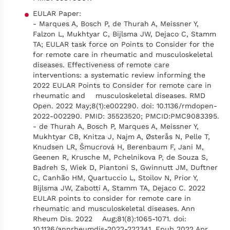
EULAR Paper:
- Marques A, Bosch P, de Thurah A, Meissner Y,
Falzon L, Mukhtyar C, Bijlsma JW, Dejaco C, Stamm
TA; EULAR task force on Points to Consider for the
for remote care in rheumatic and musculoskeletal
diseases. Effectiveness of remote care
interventions: a systematic review informing the
2022 EULAR Points to Consider for remote care in
rheumatic and musculoskeletal diseases. RMD
Open. 2022 May;8(1):e002290. doi: 10.1136/rmdopen-
2022-002290. PMID: 35523520; PMCID:PMC9083395.
- de Thurah A, Bosch P, Marques A, Meissner Y,
Mukhtyar CB, Knitza J, Najm A, Østerås N, Pelle T,
Knudsen LR, Šmucrová H, Berenbaum F, Jani M,
Geenen R, Krusche M, Pchelnikova P, de Souza S,
Badreh S, Wiek D, Piantoni S, Gwinnutt JM, Duftner
C, Canhão HM, Quartuccio L, Stoilov N, Prior Y,
Bijlsma JW, Zabotti A, Stamm TA, Dejaco C. 2022
EULAR points to consider for remote care in
rheumatic and musculoskeletal diseases. Ann
Rheum Dis. 2022 Aug;81(8):1065-1071. doi:
10.1136/annrheumdis-2022-222341. Epub 2022 Apr