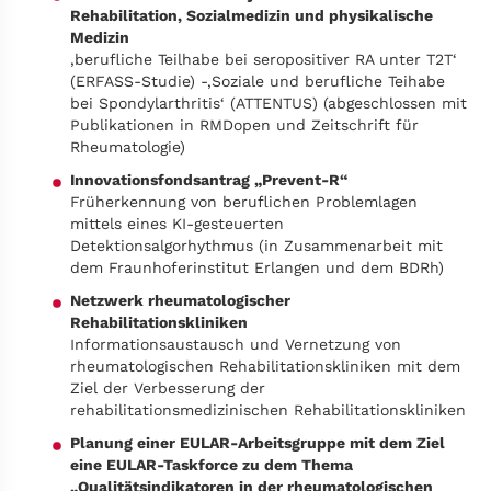
Rehabilitation, Sozialmedizin und physikalische
Medizin
‚berufliche Teilhabe bei seropositiver RA unter T2T‘
(ERFASS-Studie) -‚Soziale und berufliche Teihabe
bei Spondylarthritis‘ (ATTENTUS) (abgeschlossen mit
Publikationen in RMDopen und Zeitschrift für
Rheumatologie)
Innovationsfondsantrag „Prevent-R“
Früherkennung von beruflichen Problemlagen
mittels eines KI-gesteuerten
Detektionsalgorhythmus (in Zusammenarbeit mit
dem Fraunhoferinstitut Erlangen und dem BDRh)
Netzwerk rheumatologischer
Rehabilitationskliniken
Informationsaustausch und Vernetzung von
rheumatologischen Rehabilitationskliniken mit dem
Ziel der Verbesserung der
rehabilitationsmedizinischen Rehabilitationskliniken
Planung einer EULAR-Arbeitsgruppe mit dem Ziel
eine EULAR-Taskforce zu dem Thema
„Qualitätsindikatoren in der rheumatologischen