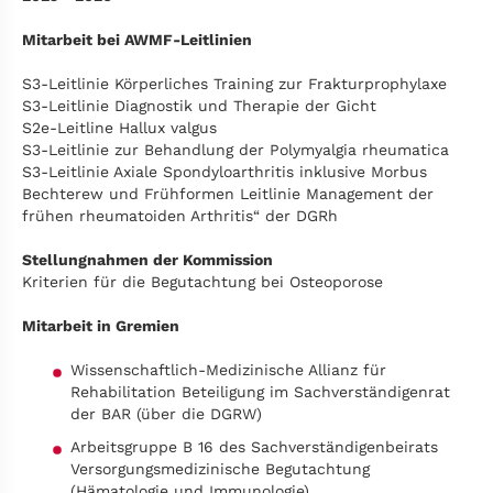
Mitarbeit bei AWMF-Leitlinien
S3-Leitlinie Körperliches Training zur Frakturprophylaxe
S3-Leitlinie Diagnostik und Therapie der Gicht
S2e-Leitline Hallux valgus
S3-Leitlinie zur Behandlung der Polymyalgia rheumatica
S3-Leitlinie Axiale Spondyloarthritis inklusive Morbus
Bechterew und Frühformen Leitlinie Management der
frühen rheumatoiden Arthritis“ der DGRh
Stellungnahmen der Kommission
Kriterien für die Begutachtung bei Osteoporose
Mitarbeit in Gremien
Wissenschaftlich-Medizinische Allianz für
Rehabilitation Beteiligung im Sachverständigenrat
der BAR (über die DGRW)
Arbeitsgruppe B 16 des Sachverständigenbeirats
Versorgungsmedizinische Begutachtung
(Hämatologie und Immunologie)