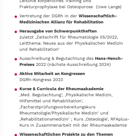
Leitlinie körperliches Training und
Frakturprophylaxe bei Osteoporose (Uwe Lange)
Vertretung der DGRh in der
Wissenschaftlich-
Medizinischen Allianz für Rehabilitation
Herausgabe von Schwerpunktheften
zuletzt ‚Zeitschrift für Rheumatologie 05/2022,
Leitthema: Neues aus der Physikalischen Medizin
und Rehabilitation‘
Ausschreibung & Begutachtung des
Hans-Hench-
Preises
2022 (nächste Ausschreibung 2024)
Aktive Mitarbeit an Kongressen
DGRh-Kongress 2023
Kurse & Curricula der Rheumaakademie
‚Med. Begutachtung‘, ‚Physikalische Medizin,
Hilfsmittel und Rehabilitation‘,
‚Facharztprüfungsvorbereitungskurs
Rheumatologie/Physikalische Medizin‘ und
‚Rehabilitationsmedizin‘ ; Kurs ‚Osteologie‘, RFAplus-
Kurs in Zusammenarbeit mit der Rheumaakademie
Wissenschaftlichen Projekte zu den Themen