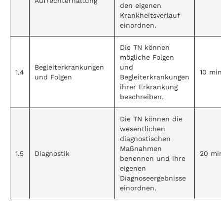
Aufrechterhaltung
den eigenen
Krankheitsverlauf
einordnen.
Die TN können
mögliche Folgen
Begleiterkrankungen
und
1.4
10 mi
und Folgen
Begleiterkrankungen
ihrer Erkrankung
beschreiben.
Die TN können die
wesentlichen
diagnostischen
Maßnahmen
1.5
Diagnostik
20 mi
benennen und ihre
eigenen
Diagnoseergebnisse
einordnen.