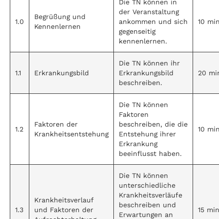
Die TN können in
der Veranstaltung
Begrüßung und
1.0
ankommen und sich
10 mi
Kennenlernen
gegenseitig
kennenlernen.
Die TN können ihr
1.1
Erkrankungsbild
Erkrankungsbild
20 mi
beschreiben.
Die TN können
Faktoren
Faktoren der
beschreiben, die die
1.2
10 mi
Krankheitsentstehung
Entstehung ihrer
Erkrankung
beeinflusst haben.
Die TN können
unterschiedliche
Krankheitsverläufe
Krankheitsverlauf
beschreiben und
1.3
und Faktoren der
15 mi
Erwartungen an