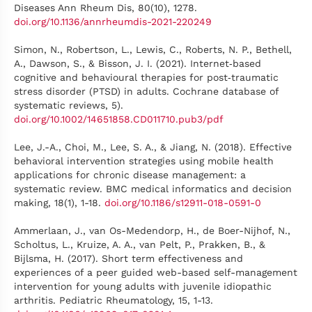
Diseases Ann Rheum Dis, 80(10), 1278.
doi.org/10.1136/annrheumdis-2021-220249
Simon, N., Robertson, L., Lewis, C., Roberts, N. P., Bethell,
A., Dawson, S., & Bisson, J. I. (2021). Internet‐based
cognitive and behavioural therapies for post‐traumatic
stress disorder (PTSD) in adults. Cochrane database of
systematic reviews, 5).
doi.org/10.1002/14651858.CD011710.pub3/pdf
Lee, J.-A., Choi, M., Lee, S. A., & Jiang, N. (2018). Effective
behavioral intervention strategies using mobile health
applications for chronic disease management: a
systematic review. BMC medical informatics and decision
making, 18(1), 1-18.
doi.org/10.1186/s12911-018-0591-0
Ammerlaan, J., van Os-Medendorp, H., de Boer-Nijhof, N.,
Scholtus, L., Kruize, A. A., van Pelt, P., Prakken, B., &
Bijlsma, H. (2017). Short term effectiveness and
experiences of a peer guided web-based self-management
intervention for young adults with juvenile idiopathic
arthritis. Pediatric Rheumatology, 15, 1-13.