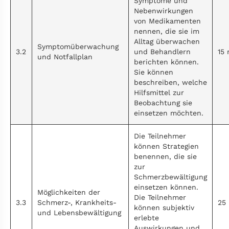
Symptome und
Nebenwirkungen
von Medikamenten
nennen, die sie im
Alltag überwachen
Symptomüberwachung
3.2
und Behandlern
15 
und Notfallplan
berichten können.
Sie können
beschreiben, welche
Hilfsmittel zur
Beobachtung sie
einsetzen möchten.
Die Teilnehmer
können Strategien
benennen, die sie
zur
Schmerzbewältigung
einsetzen können.
Möglichkeiten der
Die Teilnehmer
3.3
Schmerz-, Krankheits-
25
können subjektiv
und Lebensbewältigung
erlebte
Auswirkungen und