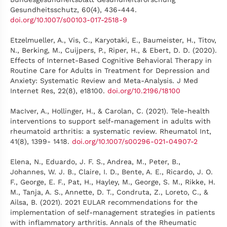
Gesundheitsschutz, 60(4), 436-444.
doi.org/10.1007/s00103-017-2518-9
Etzelmueller, A., Vis, C., Karyotaki, E., Baumeister, H., Titov,
N., Berking, M., Cuijpers, P., Riper, H., & Ebert, D. D. (2020).
Effects of Internet-Based Cognitive Behavioral Therapy in
Routine Care for Adults in Treatment for Depression and
Anxiety: Systematic Review and Meta-Analysis. J Med
Internet Res, 22(8), e18100.
doi.org/10.2196/18100
MacIver, A., Hollinger, H., & Carolan, C. (2021). Tele-health
interventions to support self-management in adults with
rheumatoid arthritis: a systematic review. Rheumatol Int,
41(8), 1399- 1418.
doi.org/10.1007/s00296-021-04907-2
Elena, N., Eduardo, J. F. S., Andrea, M., Peter, B.,
Johannes, W. J. B., Claire, I. D., Bente, A. E., Ricardo, J. O.
F., George, E. F., Pat, H., Hayley, M., George, S. M., Rikke, H.
M., Tanja, A. S., Annette, D. T., Condruta, Z., Loreto, C., &
Ailsa, B. (2021). 2021 EULAR recommendations for the
implementation of self-management strategies in patients
with inflammatory arthritis. Annals of the Rheumatic