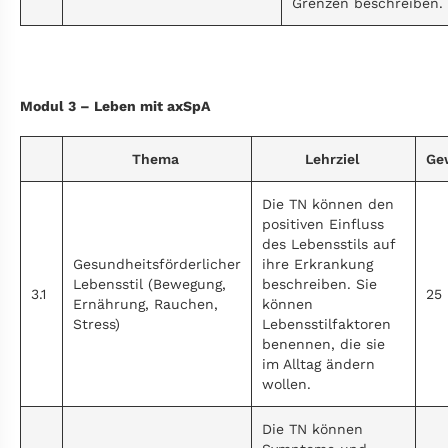
Grenzen beschreiben.
Modul 3 – Leben mit axSpA
Thema
Lehrziel
Ge
Die TN können den
positiven Einfluss
des Lebensstils auf
Gesundheitsförderlicher
ihre Erkrankung
Lebensstil (Bewegung,
beschreiben. Sie
3.1
25
Ernährung, Rauchen,
können
Stress)
Lebensstilfaktoren
benennen, die sie
im Alltag ändern
wollen.
Die TN können