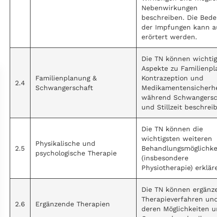
Nebenwirkungen
beschreiben. Die Bed
der Impfungen kann 
erörtert werden.
Die TN können wichti
Aspekte zu Familienpl
Familienplanung &
Kontrazeption und
2.4
Schwangerschaft
Medikamentensicherhe
während Schwangersc
und Stillzeit beschrei
Die TN können die
wichtigsten weiteren
Physikalische und
2.5
Behandlungsmöglichke
psychologische Therapie
(insbesondere
Physiotherapie) erklär
Die TN können ergän
Therapieverfahren un
2.6
Ergänzende Therapien
deren Möglichkeiten 